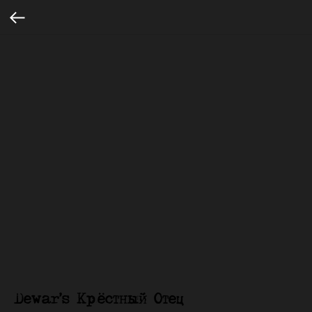
Dewar’s Крёстный Отец