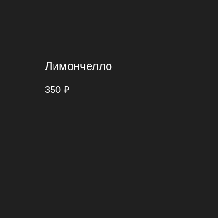
Лимончелло
350
₽