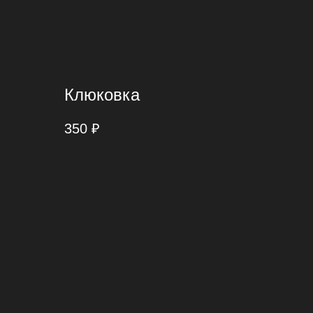
Клюковка
350
₽